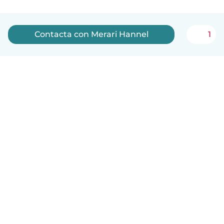
Contacta con Merari Hannel
1
Español
Cómo funciona
Ayuda
Términos y Privacidad
Precios
Datos de la empresa
Babysits para Empresas
Normas de la comunidad