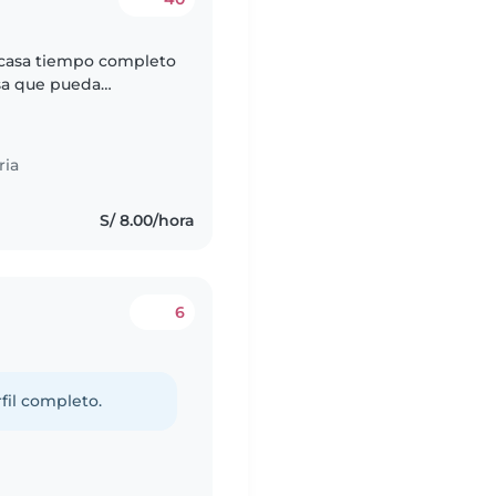
 casa tiempo completo
osa que pueda
años. Me gusta que mi
ria
S/ 8.00/hora
6
fil completo.