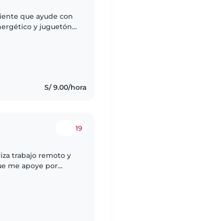
ciente que ayude con
nergético y juguetón
a asistir con tareas
S/ 9.00/hora
19
iza trabajo remoto y
que me apoye por
ta pueda hacer sus
s