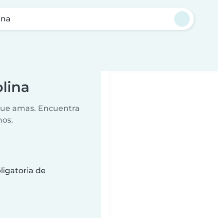
ina
lina
 que amas. Encuentra
nos.
ligatoria de