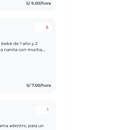
S/ 6.00/hora
6
 bebé de 1 año y 2
na nanita con mucha
endo todas las tareas
S/ 7.00/hora
1
cama adentro, para un