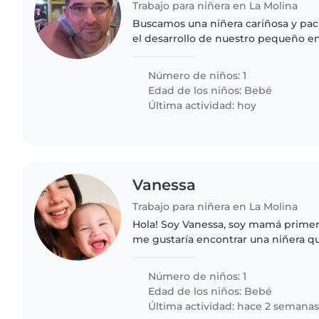
Trabajo para niñera en La Molina
Buscamos una niñera cariñosa y pa
el desarrollo de nuestro pequeño e
de tres meses. Idealmente, que pued
básicas de nuestro..
Número de niños: 1
Edad de los niños:
Bebé
Última actividad: hoy
Vanessa
Trabajo para niñera en La Molina
Hola! Soy Vanessa, soy mamá primer
me gustaría encontrar una niñera 
horas algunos días para que la nani
labores, que juegue,..
Número de niños: 1
Edad de los niños:
Bebé
Última actividad: hace 2 semana