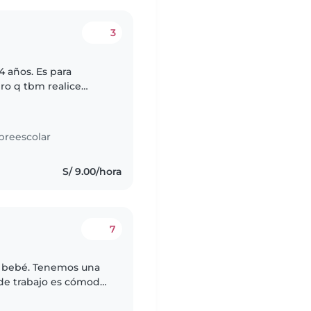
3
4 años. Es para
ro q tbm realice
rmitorio , lavar y
preescolar
S/ 9.00/hora
7
y bebé. Tenemos una
 de trabajo es cómodo