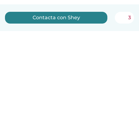
Contacta con Shey
3
Español
Cómo funciona
Ayuda
Términos y Privacidad
Precios
Datos de la empresa
Babysits para Empresas
Normas de la comunidad