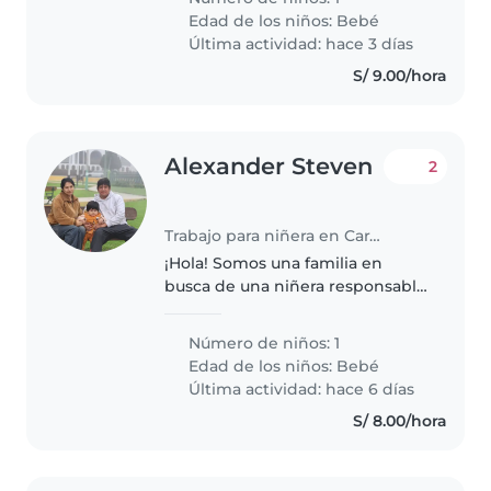
Necesitamos alguien que pueda
Edad de los niños:
Bebé
adaptarse a nuestro hogar y a las
Última actividad: hace 3 días
necesidades..
S/ 9.00/hora
Alexander Steven
2
Trabajo para niñera en Carabayllo
¡Hola! Somos una familia en
busca de una niñera responsable
y cariñosa para nuestro bebé,
lleno de energía, deportista y
Número de niños: 1
muy divertido. Necesitamos a
Edad de los niños:
Bebé
alguien que se sienta cómoda
Última actividad: hace 6 días
ayudando..
S/ 8.00/hora