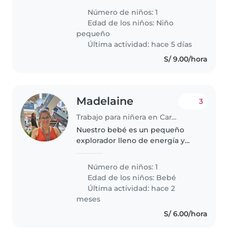
independiente, creativa y
Número de niños: 1
cariñosa. Me gustaría que la
Edad de los niños:
Niño
niñera se sintiera cómoda
pequeño
cuidándolo en..
Última actividad: hace 5 días
S/ 9.00/hora
Madelaine
3
Trabajo para niñera en Carabayllo
Nuestro bebé es un pequeño
explorador lleno de energía y
muy cariñoso. Buscamos una
niñera que se sienta cómoda con
Número de niños: 1
mascotas y que pueda cuidar a
Edad de los niños:
Bebé
nuestro pequeño en casa. ¡Nos
Última actividad: hace 2
encantaría..
meses
S/ 6.00/hora