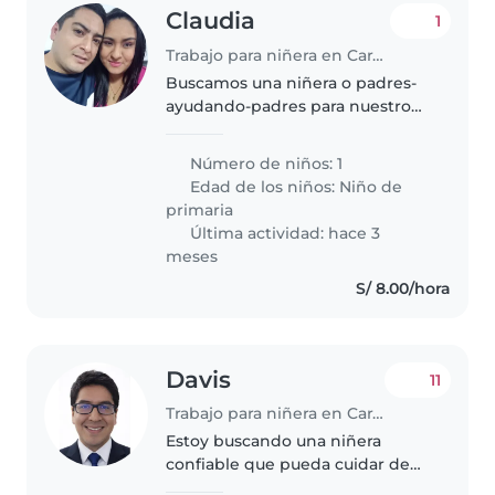
Claudia
1
Trabajo para niñera en Carabayllo
Buscamos una niñera o padres-
ayudando-padres para nuestro
hijo de primaria, un niño
creativo, calmado e
Número de niños: 1
independiente. Nos encantaría
Edad de los niños:
Niño de
alguien que pueda ayudar con la
primaria
cena y las tareas...
Última actividad: hace 3
meses
S/ 8.00/hora
Davis
11
Trabajo para niñera en Carabayllo
Estoy buscando una niñera
confiable que pueda cuidar de
mi hija de 1 año. Es un niña