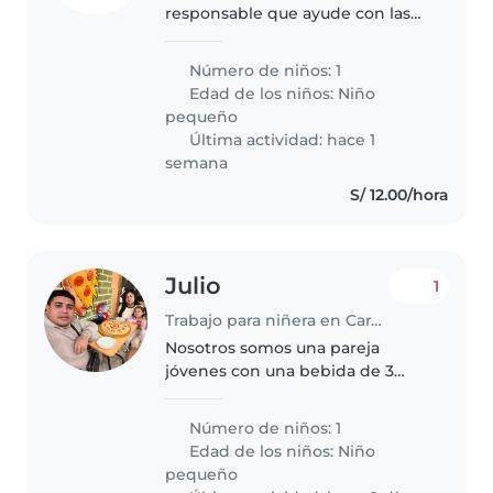
responsable que ayude con las
tareas del hogar y cuide a
nuestro pequeño lleno de
Número de niños: 1
energía y curiosidad. ¿Te gustaría
Edad de los niños:
Niño
coordinar una cita para
pequeño
conocernos?
Última actividad: hace 1
semana
S/ 12.00/hora
Julio
1
Trabajo para niñera en Carabayllo
Nosotros somos una pareja
jóvenes con una bebida de 3
años independiente e
inteligente . Quisiéramos una
Número de niños: 1
señora que nos acompañe a
Edad de los niños:
Niño
formar parte de la familia Que
pequeño
cuide de nuestra hijita..