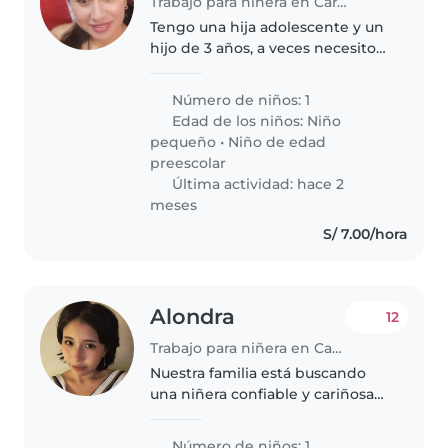
Trabajo para niñera en Carabayllo
Tengo una hija adolescente y un
hijo de 3 años, a veces necesito
ayuda para que lo cuiden de
noche porque trabajo y no tengo
Número de niños: 1
con quien dejarlo, mi hijo es muy
Edad de los niños:
Niño
energético, cariñoso,..
pequeño
•
Niño de edad
preescolar
Última actividad: hace 2
meses
S/ 7.00/hora
Alondra
12
Trabajo para niñera en Carabayllo
Nuestra familia está buscando
una niñera confiable y cariñosa
que pueda cuidar de nuestro
bebé enérgico y curioso.
Número de niños: 1