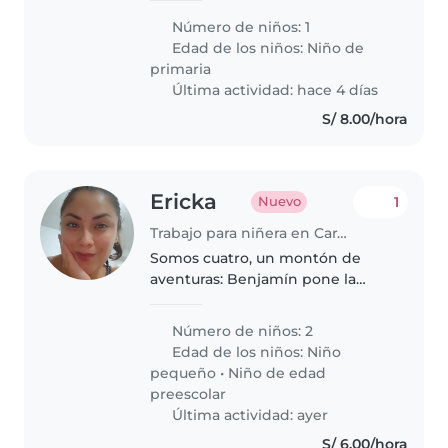
Número de niños: 1
Edad de los niños:
Niño de
primaria
Última actividad: hace 4 días
S/ 8.00/hora
Ericka
1
Nuevo
Trabajo para niñera en Carabayllo
Somos cuatro, un montón de
aventuras: Benjamín pone la
energía, Valery las travesuras,
Gerson la y yo intento que todo
Número de niños: 2
sobreviva. 😊
Edad de los niños:
Niño
pequeño
•
Niño de edad
preescolar
Última actividad: ayer
S/ 6.00/hora