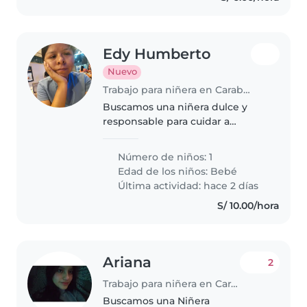
Edy Humberto
Nuevo
Trabajo para niñera en Carabayllo
Buscamos una niñera dulce y
responsable para cuidar a
nuestro pequeño de 8 meses.
Que disfrute jugando, dando
Número de niños: 1
biberón y estableciendo rutinas
Edad de los niños:
Bebé
agradables. Ideal quien se sienta
Última actividad: hace 2 días
cómoda..
S/ 10.00/hora
Ariana
2
Trabajo para niñera en Carabayllo
Buscamos una Niñera