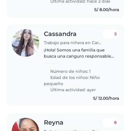
Última actividad: hace 2 días
S/ 8.00/hora
Cassandra
5
Trabajo para niñera en Carabayllo
¡Hola! Somos una familia que
busca una canguro responsable
para mi hijita se 2 añitos y apoyo
en el hogar. nota; de 28 años a
Número de niños: 1
más ,abstenerse a escribir
Edad de los niños:
Niño
menores a la edad solicitada..
pequeño
Última actividad: ayer
S/ 12.00/hora
Reyna
8