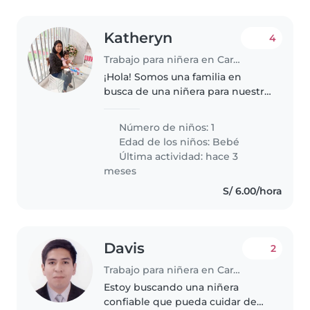
Katheryn
4
Trabajo para niñera en Carabayllo
¡Hola! Somos una familia en
busca de una niñera para nuestra
bebé, debe tener amor por los
niños, paciencia y habilidades
Número de niños: 1
para interactuar y jugar con la
Edad de los niños:
Bebé
bebe. Solo es para su cuidado..
Última actividad: hace 3
meses
S/ 6.00/hora
Davis
2
Trabajo para niñera en Carabayllo
Estoy buscando una niñera
confiable que pueda cuidar de