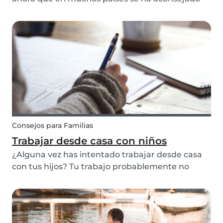
permanecer dentro de casa tanto como sea
posible y no salir al exterior si se tiene un
resfriado o no te encuentras bien. Para algunas
personas, este...
Consejos para Familias
Trabajar desde casa con niños
¿Alguna vez has intentado trabajar desde casa
con tus hijos? Tu trabajo probablemente no
requiere que vayas a la oficina o que estés en un
lugar específico de lunes a viernes. Trabajar
desde casa puede ser atractivo pero al mismo
tiempo...