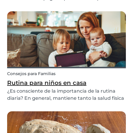
mantenerte ocupado. Con los niños paseando
por casa y los padres ocupados completando
tareas domésticas, lo que realmente
necesitamos ahora es una fo...
Consejos para Familias
Rutina para niños en casa
¿Es consciente de la importancia de la rutina
diaria? En general, mantiene tanto la salud física
como la mental. Si tiene dificultades con sus
tareas o le preocupa que se le olviden detalles
importantes, empiece por trazar un programa
di...