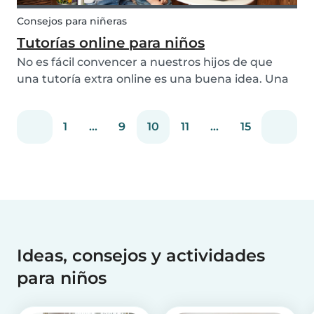
Consejos para niñeras
Tutorías online para niños
No es fácil convencer a nuestros hijos de que
una tutoría extra online es una buena idea. Una
vez que la campana de la escuela suena al final
del día, nuestros niños salen mentalmente. Sin
1
...
9
10
11
...
15
embargo, algunos niños necesitan ayuda extra
des...
Ideas, consejos y actividades
para niños