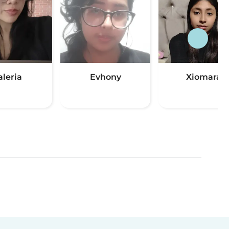
aleria
Evhony
Xiomara