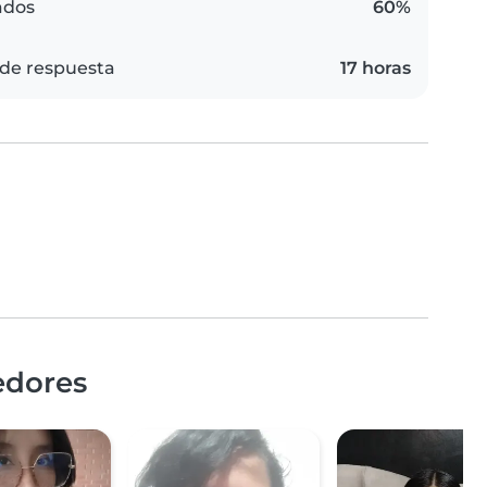
ados
60%
de respuesta
17 horas
edores