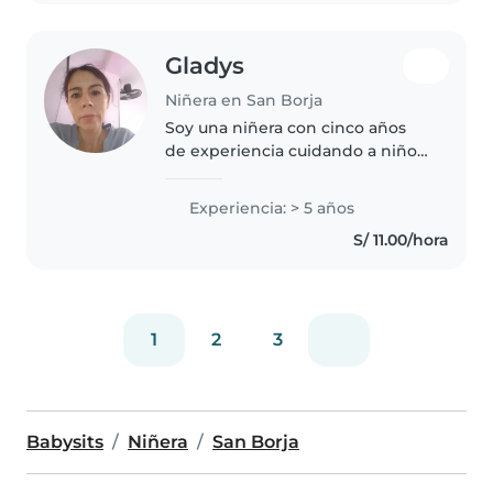
Gladys
Niñera en San Borja
Soy una niñera con cinco años
de experiencia cuidando a niños
de todas las edades, desde
bebés hasta adolescentes.
Experiencia: > 5 años
Responsable, paciente y
S/ 11.00/hora
bilingüe, me encanta leer, cantar
y jugar..
1
2
3
Babysits
Niñera
San Borja