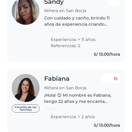
Sandy
Niñera en San Borja
Con cuidado y cariño, brindo 11
años de experiencia criando
niños desde bebés hasta
adolescentes. Apasionada por la
Experiencia: > 11 años
música, el arte y la lectura,
Referencias: 2
siempre preparo actividades
S/ 13.00/hora
divertidas..
Fabiana
15
Niñera en San Borja
¡Hola! 😊 Mi nombre es Fabiana,
tengo 22 años y me encanta
compartir tiempo con los niños.
Favorito de las
familias
Soy una persona muy paciente,
Experiencia: > 2 años
responsable, cariñosa y alegre.
S/ 13.00/hora
Disfruto jugando con ellos,..