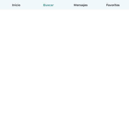
Inicio
Buscar
Mensajes
Favoritos
Español
Cómo funciona
Ayuda
Términos y Privacidad
Precios
Datos de la empresa
Babysits para Empresas
Normas de la comunidad
© Babysits B.V.