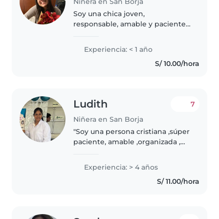
Niñera en San Borja
Soy una chica joven,
responsable, amable y paciente
que disfruta cuidar y compartir
tiempo con los niños. Me
Experiencia: < 1 año
encanta jugar con ellos, dibujar,
S/ 10.00/hora
leer cuentos y acompañarlos en
sus actividades...
Ludith
7
Niñera en San Borja
"Soy una persona cristiana ,súper
paciente, amable ,organizada ,
confiable que disfruta pasar
tiempo con niños. Creo en la
Experiencia: > 4 años
importancia de fomentar no la
S/ 11.00/hora
creatividad, la independencia..