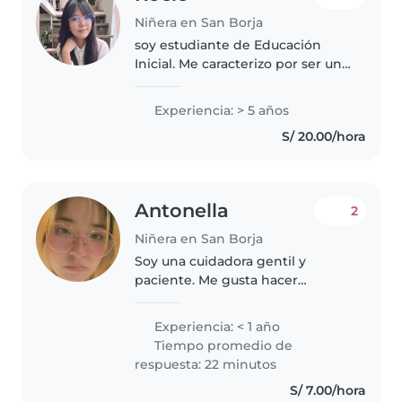
Niñera en San Borja
soy estudiante de Educación
Inicial. Me caracterizo por ser una
persona cariñosa, responsable y
respetuosa; valoro el respeto
Experiencia: > 5 años
mutuo en todos los ámbitos. Me
S/ 20.00/hora
gusta trabajar con niños,..
Antonella
2
Niñera en San Borja
Soy una cuidadora gentil y
paciente. Me gusta hacer
actividades artísticas y jugar con
los niños. Tengo licencia de
Experiencia: < 1 año
conducir y estoy cómoda con
Tiempo promedio de
mascotas, algunas tareas del
respuesta: 22 minutos
hogar y..
S/ 7.00/hora