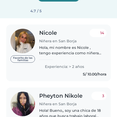
4.7 / 5
Nicole
14
Niñera en San Borja
Hola, mi nombre es Nicole ,
tengo experiencia como niñera
desde mis 13 años de edad
Favorito de las
familias
cuidando a hijos de conocidos,
Experiencia: > 2 años
soy muy creativa y pacienciosa,
S/ 10.00/hora
puedo trabajar a todas horas los..
Pheyton Nikole
3
Niñera en San Borja
Hola! Bueno,, soy una chica de 18
años que busca trabajo laboral