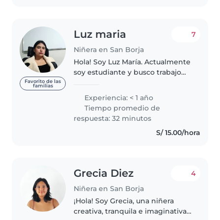
Luz maria
7
Niñera en San Borja
Hola! Soy Luz María. Actualmente
soy estudiante y busco trabajo
como niñera para solventar mis
Favorito de las
familias
estudios. Soy una persona muy
Experiencia: < 1 año
activa, divertida y responsable.
Tiempo promedio de
Me encantan los niños..
respuesta: 32 minutos
S/ 15.00/hora
Grecia Diez
4
Niñera en San Borja
¡Hola! Soy Grecia, una niñera
creativa, tranquila e imaginativa