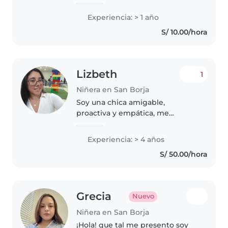
que adora trabajar con niños.
Tengo 1 año de experiencia
Experiencia: > 1 año
cuidando niños en edad
S/ 10.00/hora
preescolar y escolar, sobretodo
en talleres..
Lizbeth
1
Niñera en San Borja
Soy una chica amigable,
proactiva y empática, me
encanta tratar con niños,
enseñarles jugar con ellos. Mi
Experiencia: > 4 años
carrera me ha enseñado a
S/ 50.00/hora
adquirir habilidades
matemáticas pero también
adoro..
Grecia
Nuevo
Niñera en San Borja
¡Hola! que tal me presento soy