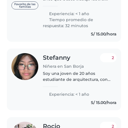
doméstico, prefiero conocer
Favorito de las
familias
perosnas y entornos nuevos, soy
Experiencia: < 1 año
paciente al conocer a alguien y
Tiempo promedio de
llego a desenvolverme mejor..
respuesta: 32 minutos
S/ 15.00/hora
Stefanny
2
Niñera en San Borja
Soy una joven de 20 años
estudiante de arquitectura, con
experiencia cuidando a niños de
todas las edades, desde bebés
Experiencia: < 1 año
hasta adolescentes. Soy
S/ 15.00/hora
responsable, paciente y
amigable. Puedo..
Rocio
2