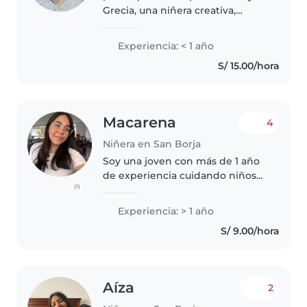
Grecia, una niñera creativa,
asertiva y responsable. Poseo
habilidades para cuidar de los
Experiencia: < 1 año
peques y que ellos puedan
S/ 15.00/hora
divertirse y aprender algo
interesante...
Macarena
4
Niñera en San Borja
Soy una joven con más de 1 año
de experiencia cuidando niños
(1)
pequeños y en edad preescolar.
He criado prácticamente a mi
Experiencia: > 1 año
primo desde que nació en 2015,
S/ 9.00/hora
por ende me llevo muy bien
con..
Aíza
2