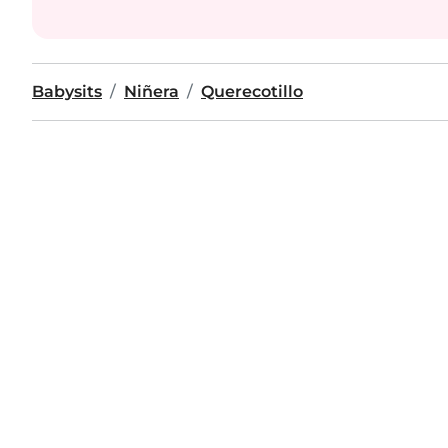
Babysits
Niñera
Querecotillo