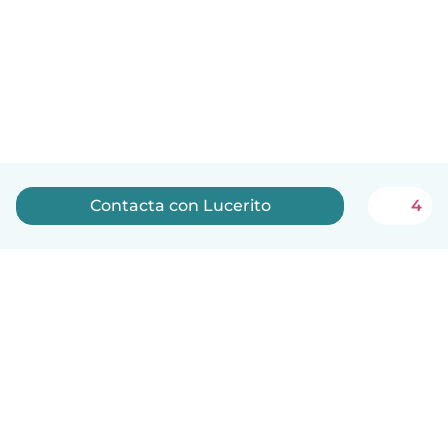
Contacta con Lucerito
4
Español
Cómo funciona
Ayuda
Términos y Privacidad