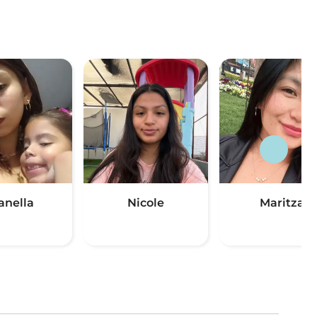
anella
Nicole
Maritza