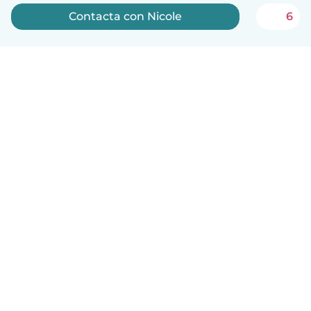
Contacta con Nicole
6
Español
Cómo funciona
Ayuda
Términos y Privacidad
Precios
Datos de la empresa
Babysits para Empresas
Normas de la comunidad