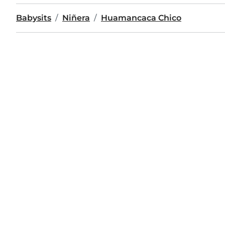
Babysits
Niñera
Huamancaca Chico