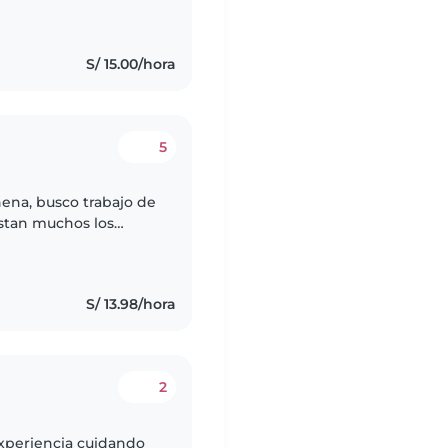
idando a niños desde
S/ 15.00/hora
5
ena, busco trabajo de
ustan muchos los
973448423, soy de
S/ 13.98/hora
2
experiencia cuidando