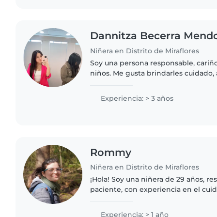
Dannitza Becerra Mend
Niñera en Distrito de Miraflores
Soy una persona responsable, cariño
niños. Me gusta brindarles cuidado,
ambiente seguro donde puedan sent
felices. Disfruto compartir..
Experiencia: > 3 años
Rommy
Niñera en Distrito de Miraflores
¡Hola! Soy una niñera de 29 años, re
paciente, con experiencia en el cu
preescolar y escolar. Tengo un año 
siento cómoda..
Experiencia: > 1 año