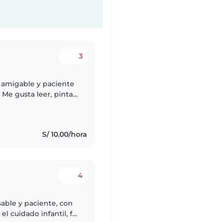
3
y amigable y paciente
 Me gusta leer, pintar
a cuidar de tus
S/ 10.00/hora
4
sable y paciente, con
l cuidado infantil, fui