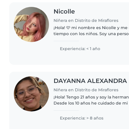
Nicolle
Niñera en Distrito de Miraflores
¡Hola! 🩷 mi nombre es Nicolle y me
tiempo con los niños. Soy una person
amable que tiene experiencia trab
través del arte..
Experiencia: < 1 año
DAYANNA ALEXANDRA
Niñera en Distrito de Miraflores
¡Hola! Tengo 21 años y soy la herman
Desde los 10 años he cuidado de 
segunda mamá, ya que mi madre viajab
una persona alegre,..
Experiencia: > 8 años