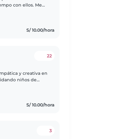
iempo con ellos. Me
ponsable y cariñosa.
S/ 10.00/hora
22
empática y creativa en
uidando niños de
ibujar, hacer
S/ 10.00/hora
3