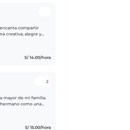
 encanta compartir
a creativa, alegre y
ajando con pequeños a
S/ 14.00/hora
2
a mayor de mi familia.
mi hermano como una
a por trabajo. Soy
S/ 15.00/hora