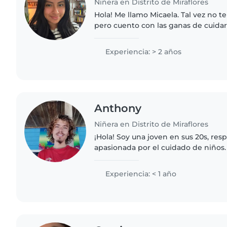
Niñera en Distrito de Miraflores
Hola! Me llamo Micaela. Tal vez no te
pero cuento con las ganas de cuidar 
determinación para que los padres 
seguros de que dejan a sus..
Experiencia: > 2 años
Anthony
Niñera en Distrito de Miraflores
¡Hola! Soy una joven en sus 20s, res
apasionada por el cuidado de niños
el sector, tengo experiencia cuidan
pequeños. Me..
Experiencia: < 1 año