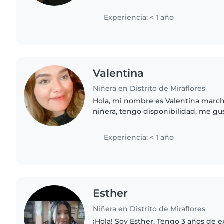
ayudante en escuelas de Kinder cu
los 2 años..
Experiencia: < 1 año
Valentina
Niñera en Distrito de Miraflores
Hola, mi nombre es Valentina march
niñera, tengo disponibilidad, me g
niños, cualquier cosa escribirme al 
trujillo Peru, estudio..
Experiencia: < 1 año
Esther
Niñera en Distrito de Miraflores
¡Hola! Soy Esther. Tengo 3 años de 