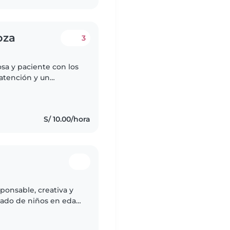
oza
3
sa y paciente con los
 atención y un
irse tranquilos y
S/ 10.00/hora
sponsable, creativa y
idado de niños en edad
de experiencia y me