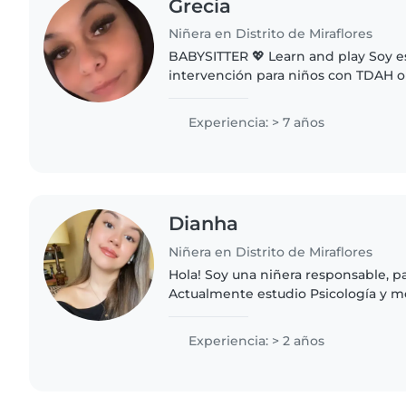
Grecia
Niñera en Distrito de Miraflores
BABYSITTER 💖 Learn and play Soy especialista en
intervención para niños con TDAH o
diplomado en metodología inicial y 
cuidado paciente y creativo,..
Experiencia: > 7 años
Dianha
Niñera en Distrito de Miraflores
Hola! Soy una niñera responsable, p
Actualmente estudio Psicología y m
tiempo con los niños, leer cuentos, 
y acompañarlos..
Experiencia: > 2 años