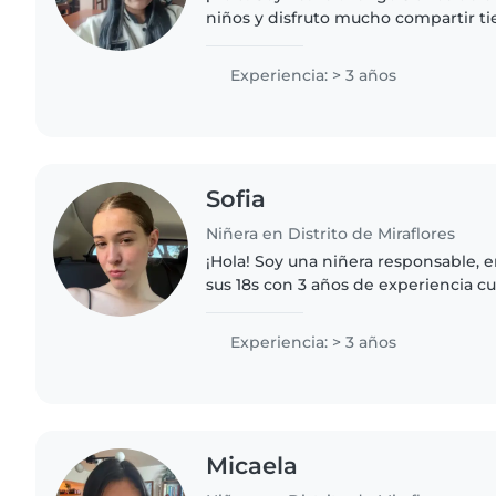
niños y disfruto mucho compartir t
considero una persona paciente, res
Hablo español,..
Experiencia: > 3 años
Sofia
Niñera en Distrito de Miraflores
¡Hola! Soy una niñera responsable, 
sus 18s con 3 años de experiencia c
todas las edades. Me encanta leer, d
manualidades y enseñar..
Experiencia: > 3 años
Micaela