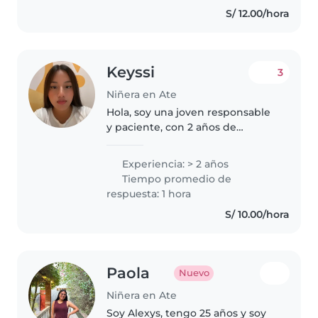
S/ 12.00/hora
Keyssi
3
Niñera en Ate
Hola, soy una joven responsable
y paciente, con 2 años de
experiencia cuidando bebés,
niños pequeños y niños en edad
Experiencia: > 2 años
preescolar. Soy esudiante de
Tiempo promedio de
obstetricia lo que me da una
respuesta: 1 hora
gran..
S/ 10.00/hora
Paola
Nuevo
Niñera en Ate
Soy Alexys, tengo 25 años y soy