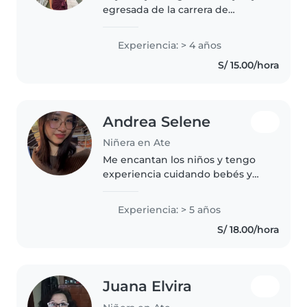
egresada de la carrera de
Educación Inicial de la Pontificia
Universidad Católica del Perú
Experiencia: > 4 años
(PUCP). Me caracterizo por ser
S/ 15.00/hora
una persona responsable,
paciente..
Andrea Selene
Niñera en Ate
Me encantan los niños y tengo
experiencia cuidando bebés y
niños pequeños. Soy
responsable, paciente y cariñosa.
Experiencia: > 5 años
Puedo ayudar con la tarea, jugar
S/ 18.00/hora
con ellos, llevarlos al parque,
preparar..
Juana Elvira