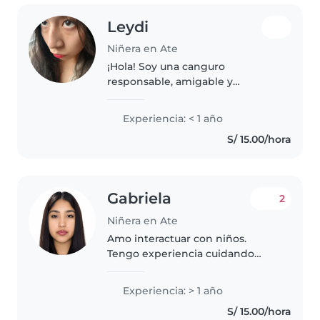
Leydi
Niñera en Ate
¡Hola! Soy una canguro
responsable, amigable y
paciente, lista para cuidar de tus
pequeños en tu hogar. Aunque
Experiencia: < 1 año
no tengo experiencia formal,
S/ 15.00/hora
tengo habilidades en leer a los
niños y..
Gabriela
2
Niñera en Ate
Amo interactuar con niños.
Tengo experiencia cuidando
niños de familiares y personas
externas. Soy una joven
Experiencia: > 1 año
universitaria a la cual le gusta el
S/ 15.00/hora
trato con los niños y las