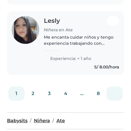
mascotas,..
Lesly
Niñera en Ate
Me encanta cuidar niños y tengo
experiencia trabajando con
preescolares. Soy empática,
amigable y entusiasta. Me
Experiencia: < 1 año
destaco en manualidades y me
S/ 8.00/hora
siento cómoda ayudando con las
tareas...
1
2
3
4
...
8
Babysits
Niñera
Ate