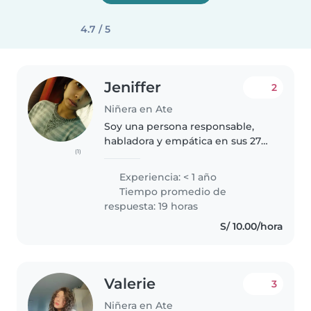
4.7 / 5
Jeniffer
2
Niñera en Ate
Soy una persona responsable,
habladora y empática en sus 27
(1)
años. Estoy muy motivada para
cuidar niños en edad preescolar.
Experiencia: < 1 año
Me encanta leerles cuentos,
Tiempo promedio de
hacer manualidades y jugar.
respuesta: 19 horas
Estoy..
S/ 10.00/hora
Valerie
3
Niñera en Ate