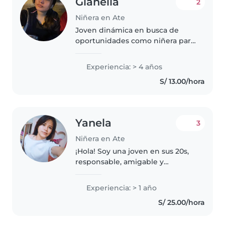
Gianella
2
Niñera en Ate
Joven dinámica en busca de
oportunidades como niñera para
dedicarme al cuidado de niños
de 2 a 10 años. Tengo 4 años de
Experiencia: > 4 años
experiencia, me gusta dibujar,
S/ 13.00/hora
hacer manualidades y leerles..
Yanela
3
Niñera en Ate
¡Hola! Soy una joven en sus 20s,
responsable, amigable y
paciente, con 1 año de
experiencia cuidando niños en
Experiencia: > 1 año
edad preescolar. Me encanta la
S/ 25.00/hora
música y los juegos, y estoy
cómoda con..