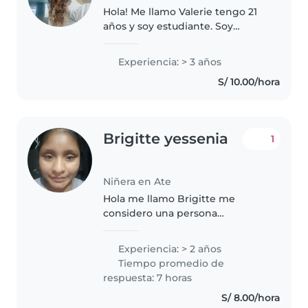
Hola! Me llamo Valerie tengo 21
años y soy estudiante. Soy
bilingüe con certificado! Tengo
experiencia con bebés, infantes
Experiencia: > 3 años
y niños pequeños, me encanta
S/ 10.00/hora
pasar tiempo con ellos. Se
cocinar..
Brigitte yessenia
1
Niñera en Ate
Hola me llamo Brigitte me
considero una persona
responsable,respetuosa,amigable
,paciente . Me gusta los bebes
Experiencia: > 2 años
estar pendiente.
Tiempo promedio de
respuesta: 7 horas
S/ 8.00/hora