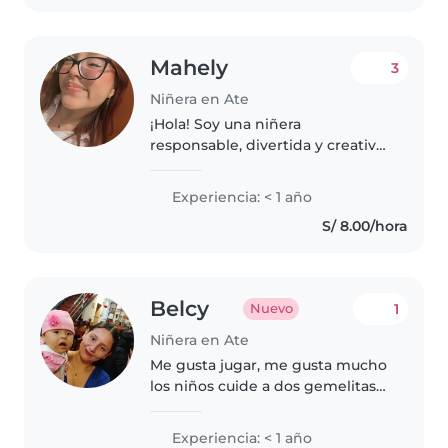
Mahely
3
Niñera en Ate
¡Hola! Soy una niñera
responsable, divertida y creativa,
ideal para cuidar a niños en edad
preescolar y en edad de
Experiencia: < 1 año
guardería. Aunque no tengo
S/ 8.00/hora
experiencia previa, estoy
estudiando para..
Belcy
1
Nuevo
Niñera en Ate
Me gusta jugar, me gusta mucho
los niños cuide a dos gemelitas
tengo paciencia con ellos
Experiencia: < 1 año