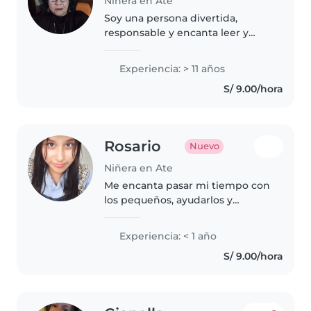
Niñera en Ate
Soy una persona divertida,
responsable y encanta leer y
jugar con los niñosr o madre,
entiendo las necesidades de los
Experiencia: > 11 años
niños y estoy aquí para
S/ 9.00/hora
brindarles el mejor cuidado
posible. Gracias
Rosario
Nuevo
Niñera en Ate
Me encanta pasar mi tiempo con
los pequeños, ayudarlos y
escucharlos. Soy una persona
muy alegre y paciente ❤️
Experiencia: < 1 año
S/ 9.00/hora