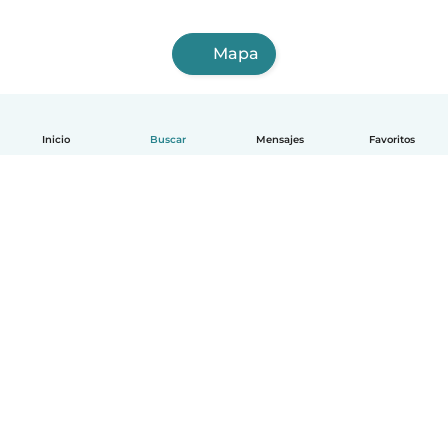
Mapa
Inicio
Buscar
Mensajes
Favoritos
Español
Cómo funciona
Ayuda
Términos y Privacidad
Precios
Datos de la empresa
Babysits para Empresas
Normas de la comunidad