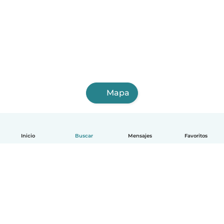
Mapa
Inicio
Buscar
Mensajes
Favoritos
Español
Cómo funciona
Ayuda
Términos y Privacidad