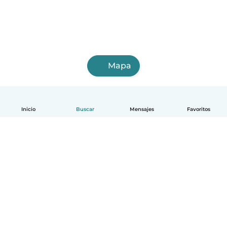
Mapa
Inicio
Buscar
Mensajes
Favoritos
Español
Cómo funciona
Ayuda
Términos y Privacidad
Precios
Datos de la empresa