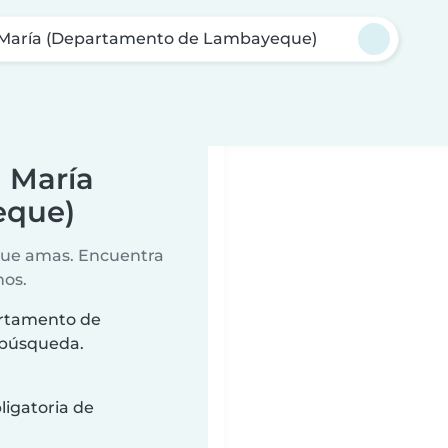
 María (Departamento de Lambayeque)
a María
eque)
 que amas. Encuentra
nos.
artamento de
 búsqueda.
ligatoria de