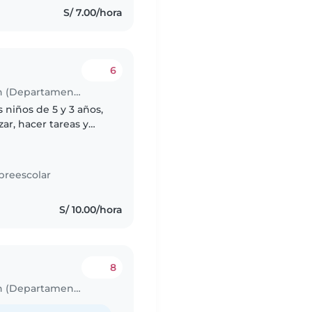
S/ 7.00/hora
6
Trabajo para niñera en San Sebastián (Departamento de Cusco)
 niños de 5 y 3 años,
ar, hacer tareas y
y empática. Se
preescolar
S/ 10.00/hora
8
Trabajo para niñera en San Sebastián (Departamento de Cusco)