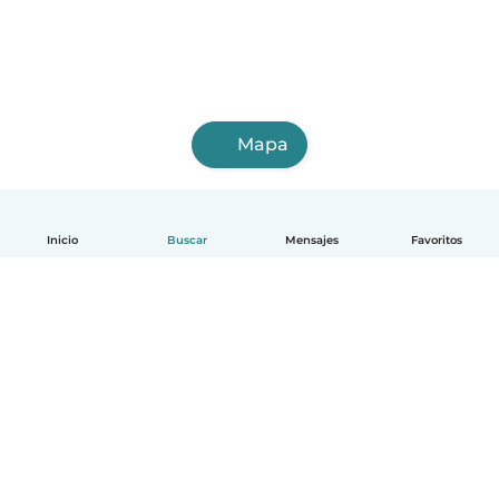
Mapa
Inicio
Buscar
Mensajes
Favoritos
Español
Cómo funciona
Ayuda
Términos y Privacidad
Precios
Datos de la empresa