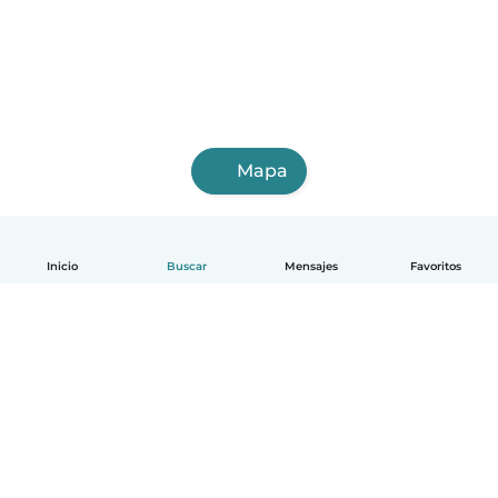
Mapa
Inicio
Buscar
Mensajes
Favoritos
Español
Cómo funciona
Ayuda
Términos y Privacidad
Precios
Datos de la empresa