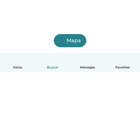
Mapa
Inicio
Buscar
Mensajes
Favoritos
Español
Cómo funciona
Ayuda
Términos y Privacidad
Precios
Datos de la empresa