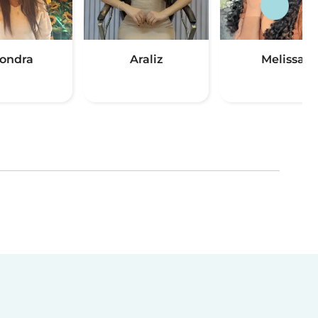
londra
Araliz
Melissa