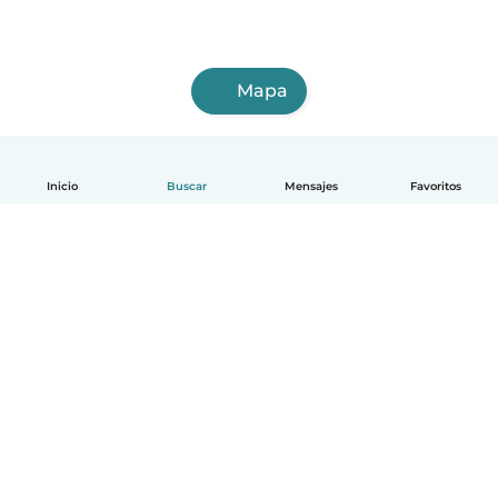
Mapa
Inicio
Buscar
Mensajes
Favoritos
Español
Cómo funciona
Ayuda
Términos y Privacidad
Precios
Datos de la empresa
Babysits para Empresas
Normas de la comunidad