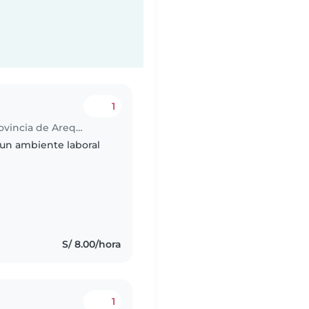
1
Trabajo para niñera en Miraflores (Provincia de Arequipa)
un ambiente laboral
S/ 8.00/hora
1