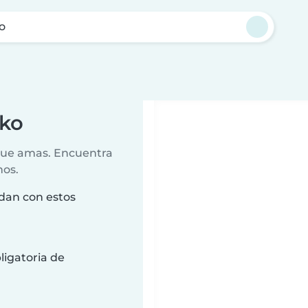
o
uko
 que amas. Encuentra
nos.
dan con estos
ligatoria de