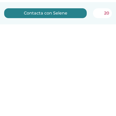
Contacta con Selene
20
Español
Cómo funciona
Ayuda
Términos y Privacidad
Precios
Datos de la empresa
Babysits para Empresas
Normas de la comunidad