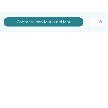
Contacta con Maria del Mar
8
Español
Cómo funciona
Ayuda
Términos y Privacidad
Precios
Datos de la empresa
Babysits para Empresas
Normas de la comunidad