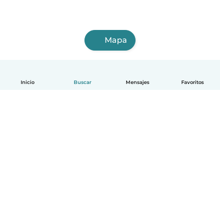
Mapa
Inicio
Buscar
Mensajes
Favoritos
Español
Cómo funciona
Ayuda
Términos y Privacidad
Precios
Datos de la empresa
Babysits para Empresas
Normas de la comunidad