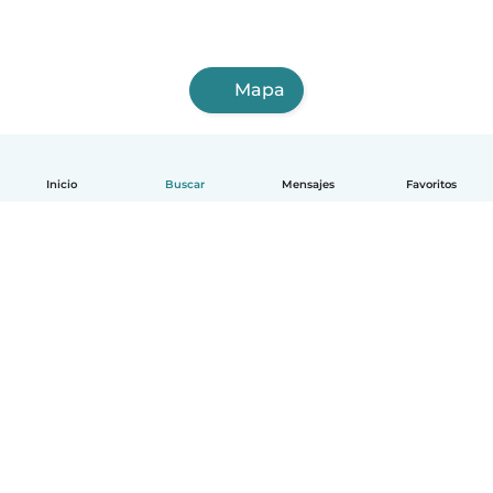
Mapa
Inicio
Buscar
Mensajes
Favoritos
Español
Cómo funciona
Ayuda
Términos y Privacidad
Precios
Datos de la empresa
Babysits para Empresas
Normas de la comunidad