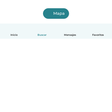
Mapa
Inicio
Buscar
Mensajes
Favoritos
Español
Cómo funciona
Ayuda
Términos y Privacidad
Precios
Datos de la empresa
Babysits para Empresas
Normas de la comunidad