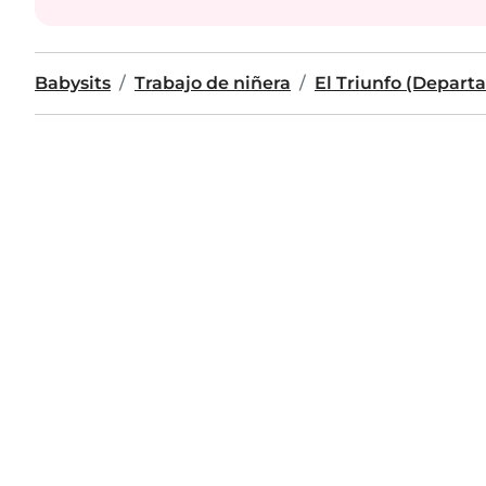
Babysits
Trabajo de niñera
El Triunfo (Depar