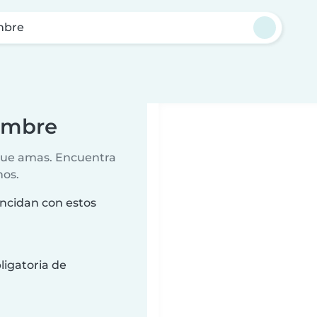
mbre
lambre
 que amas. Encuentra
nos.
incidan con estos
ligatoria de