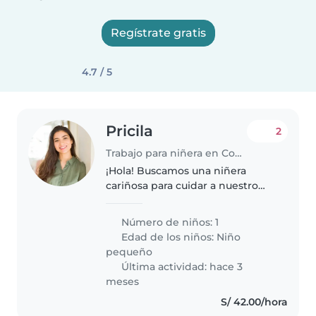
Regístrate gratis
4.7 / 5
Pricila
2
Trabajo para niñera en Concepción
¡Hola! Buscamos una niñera
cariñosa para cuidar a nuestro
pequeño, un niño de 18 meses
lleno de energía, muy amigable
Número de niños: 1
e inteligente. Nos encantaría que
Edad de los niños:
Niño
vinieras a nuestra casa para..
pequeño
Última actividad: hace 3
meses
S/ 42.00/hora