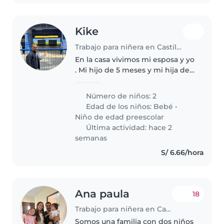
Kike
Trabajo para niñera en Castilla (Departamento de Piura)
En la casa vivimos mi esposa y yo
. Mi hijo de 5 meses y mi hija de 2
años y medio . Tenemos una
persona que nos ayuda con los
Número de niños: 2
quehaceres de la casa y un perro
Edad de los niños:
Bebé
•
amigable
Niño de edad preescolar
Última actividad: hace 2
semanas
S/ 6.66/hora
Ana paula
18
Trabajo para niñera en Castilla (Departamento de Piura)
Somos una familia con dos niños