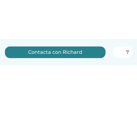
Contacta con Richard
7
Español
Cómo funciona
Ayuda
Términos y Privacidad