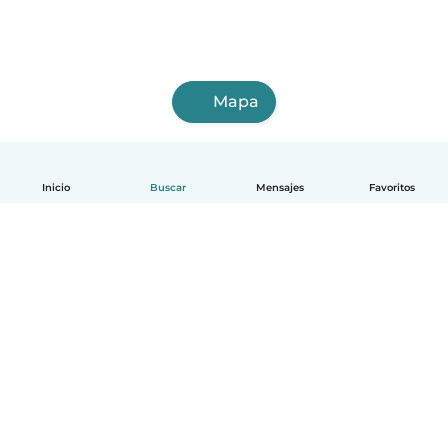
Mapa
Inicio
Buscar
Mensajes
Favoritos
Español
Cómo funciona
Ayuda
Términos y Privacidad
Precios
Datos de la empresa
Babysits para Empresas
Normas de la comunidad