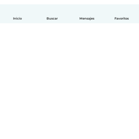
Inicio
Buscar
Mensajes
Favoritos
Español
Cómo funciona
Ayuda
Términos y Privacidad
Precios
Datos de la empresa
Babysits para Empresas
Normas de la comunidad