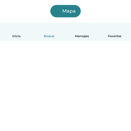
Mapa
Inicio
Buscar
Mensajes
Favoritos
Español
Cómo funciona
Ayuda
Términos y Privacidad
Precios
Datos de la empresa
Babysits para Empresas
Normas de la comunidad