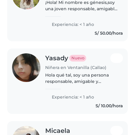
¡Hola! Mi nombre es génesis,soy
una joven responsable, amigable
y empática, con habilidades en
dibujo, lectura, manualidades,
Experiencia: < 1 año
música y juegos. Tengo
S/ 50.00/hora
experiencia cuidando niños en
edad..
Yasady
Nuevo
Niñera en Ventanilla (Callao)
Hola qué tal, soy una persona
responsable, amigable y
respetuosa, me gustan los niños,
con la cual puedo divertirme
Experiencia: < 1 año
S/ 10.00/hora
Micaela