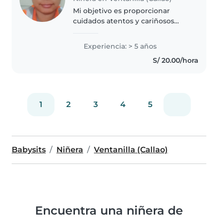
Mi objetivo es proporcionar
cuidados atentos y cariñosos
para niños en edad escolar. Con
cinco años de experiencia como
Experiencia: > 5 años
niñera, creo entornos seguros y
S/ 20.00/hora
divertidos usando juegos
creativos...
1
2
3
4
5
Babysits
Niñera
Ventanilla (Callao)
Encuentra una niñera de