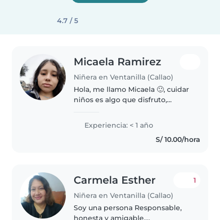
4.7 / 5
Micaela Ramirez
Niñera en Ventanilla (Callao)
Hola, me llamo Micaela 🙂, cuidar
niños es algo que disfruto,
porque me gusta verlos reír,jugar
y sentírse seguros, trato a cada
Experiencia: < 1 año
peque como si fuera parte de mi
S/ 10.00/hora
familia , con paciencia,..
Carmela Esther
1
Niñera en Ventanilla (Callao)
Soy una persona Responsable,
honesta y amigable,