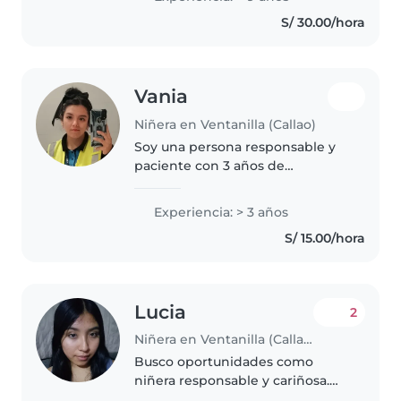
S/ 30.00/hora
Vania
Niñera en Ventanilla (Callao)
Soy una persona responsable y
paciente con 3 años de
experiencia cuidando niños en
edad preescolar y escolar, ya que
Experiencia: > 3 años
tengo hermanos pequeños y
S/ 15.00/hora
sobrinos lo que hizo en mi
desarrollar..
Lucia
2
Niñera en Ventanilla (Callao)
Busco oportunidades como
niñera responsable y cariñosa.
Me encanta leer, dibujar y