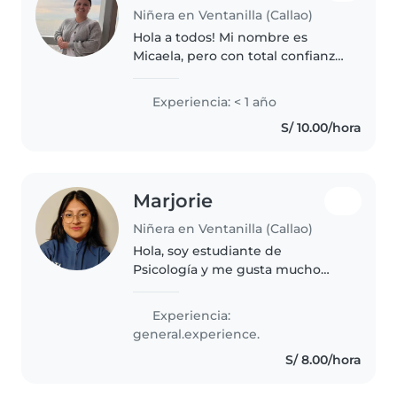
Niñera en Ventanilla (Callao)
Hola a todos! Mi nombre es
Micaela, pero con total confianza
me pueden decir Mica. Tengo 30
años y me considero una
Experiencia: < 1 año
persona alegre, amiguera y sobre
S/ 10.00/hora
todo, súper divertida. ¡Me
encantan..
Marjorie
Niñera en Ventanilla (Callao)
Hola, soy estudiante de
Psicología y me gusta mucho
trabajar con niños. Tengo
experiencia cuidando a mis
Experiencia:
hermanos menores, primos e
general.experience.
hijos de vecinos, además de
S/ 8.00/hora
haber realizado prácticas..