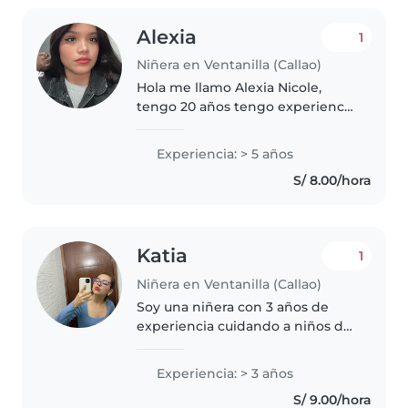
Alexia
1
Niñera en Ventanilla (Callao)
Hola me llamo Alexia Nicole,
tengo 20 años tengo experiencia
en ser niñera o mejor dicho con
los niños, tengo 3 hermanos
Experiencia: > 5 años
menores que e siempre
S/ 8.00/hora
estuvieron a mi cargo, me
encantan los..
Katia
1
Niñera en Ventanilla (Callao)
Soy una niñera con 3 años de
experiencia cuidando a niños de
2 a 10 años. Me encanta trabajar
con ellos y me describo como
Experiencia: > 3 años
una persona responsable,
S/ 9.00/hora
divertida y muy paciente.