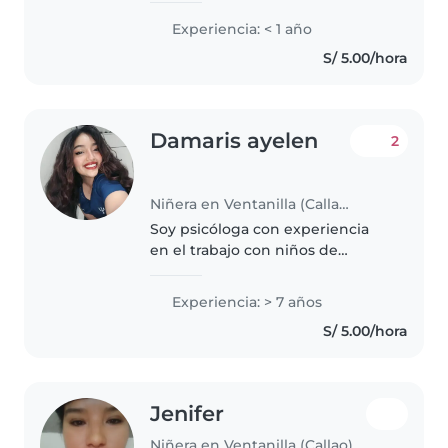
compartir juegos con niños en
Experiencia: < 1 año
edad preescolar, escolar y
S/ 5.00/hora
adolescentes. Disfruto ayudando
con tareas..
Damaris ayelen
2
Niñera en Ventanilla (Callao)
Soy psicóloga con experiencia
en el trabajo con niños de
diferentes edades, incluyendo
aquellos con TDAH, autismo y
Experiencia: > 7 años
dificultades de conducta.
S/ 5.00/hora
Además de brindar un cuidado
responsable..
Jenifer
Niñera en Ventanilla (Callao)