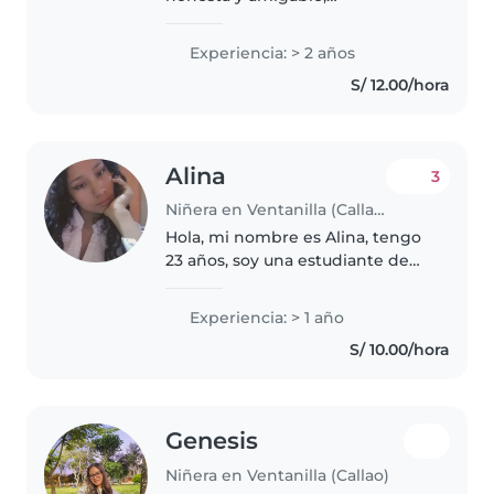
actualmente me encuentro
estudiando la carrera de
Experiencia: > 2 años
enfermería Técnica en el
S/ 12.00/hora
instituto"CIBERTEC" tengo cursos
de la Cruz Roja de Primeros..
Alina
3
Niñera en Ventanilla (Callao)
Hola, mi nombre es Alina, tengo
23 años, soy una estudiante de
Psicología del 9no ciclo, tengo
gran pasión por el desarrollo y
Experiencia: > 1 año
atención de los niños y
S/ 10.00/hora
adolescentes que se pongan a..
Genesis
Niñera en Ventanilla (Callao)