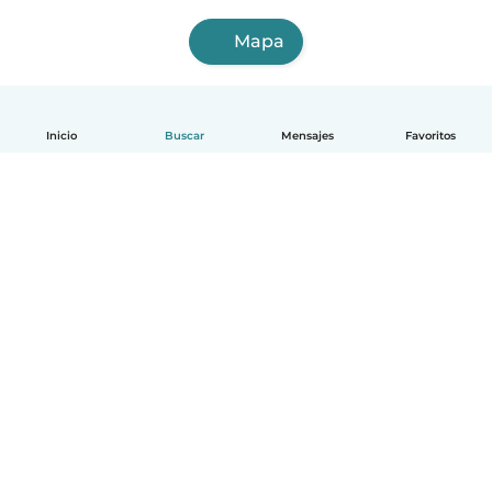
Mapa
Inicio
Buscar
Mensajes
Favoritos
Español
Cómo funciona
Ayuda
Términos y Privacidad
Precios
Datos de la empresa
Babysits para Empresas
Normas de la comunidad