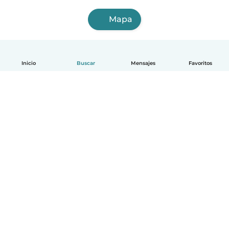
Mapa
Inicio
Buscar
Mensajes
Favoritos
Español
Cómo funciona
Ayuda
Términos y Privacidad
Precios
Datos de la empresa
Babysits para Empresas
Normas de la comunidad