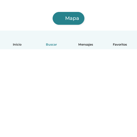
Mapa
Inicio
Buscar
Mensajes
Favoritos
Español
Cómo funciona
Ayuda
Términos y Privacidad
Precios
Datos de la empresa
Babysits para Empresas
Normas de la comunidad