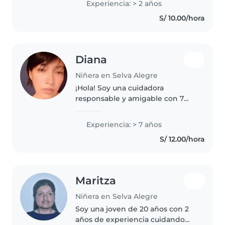
Experiencia: > 2 años
educación en educación inicial y
S/ 10.00/hora
estoy cómoda con mascotas y
ayudando..
Diana
Niñera en Selva Alegre
¡Hola! Soy una cuidadora
responsable y amigable con 7
años de experiencia en el
cuidado de bebés. Tengo un
Experiencia: > 7 años
nivel técnico superior y me
S/ 12.00/hora
encanta leerles cuentos, hacer
manualidades y..
Maritza
Niñera en Selva Alegre
Soy una joven de 20 años con 2
años de experiencia cuidando