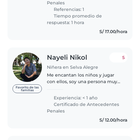
Penales
escuela. También..
Referencias: 1
Tiempo promedio de
respuesta: 1 hora
S/ 17.00/hora
Nayeli Nikol
5
Niñera en Selva Alegre
Me encantan los niños y jugar
con ellos, soy una persona muy
paciente y responsable ☺️ Tengo
Favorito de las
familias
experiencia cuidando pequeños
Experiencia: < 1 año
de diferentes edades,
Certificado de Antecedentes
ayudándolos con sus tareas,
Penales
juegos educativos..
S/ 12.00/hora