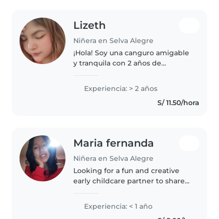
Lizeth
Niñera en Selva Alegre
¡Hola! Soy una canguro amigable
y tranquila con 2 años de
experiencia cuidando bebés,
niños pequeños y preescolares.
Experiencia: > 2 años
Me encanta dibujar, hacer
S/ 11.50/hora
manualidades y jugar. Estoy
cómoda con..
Maria fernanda
Niñera en Selva Alegre
Looking for a fun and creative
early childcare partner to share
stories and games with your
little ones! I bring energy and
Experiencia: < 1 año
imagination to every session.