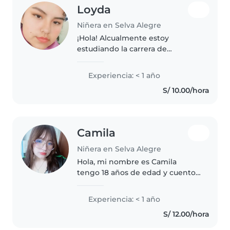
Loyda
Niñera en Selva Alegre
¡Hola! Alcualmente estoy
estudiando la carrera de
educación Primaria por que me
apasiona cuidar de ellos y guiarlo
Experiencia: < 1 año
en su aprendizaje evidenciando
S/ 10.00/hora
lo que hago en mis días de
Practicas,..
Camila
Niñera en Selva Alegre
Hola, mi nombre es Camila
tengo 18 años de edad y cuento
con experiencia en el cuidado de
bebés, niños pequeños,
Experiencia: < 1 año
preescolares y escolares. Tengo
S/ 12.00/hora
conocimientos básicos de
primeros auxilios,..