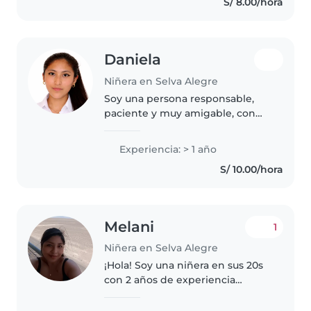
S/ 8.00/hora
Daniela
Niñera en Selva Alegre
Soy una persona responsable,
paciente y muy amigable, con
experiencia en el cuidado de
niños, incluyendo el
Experiencia: > 1 año
acompañamiento cercano a mi
S/ 10.00/hora
hermanita con autismo. Esto me
ha permitido..
Melani
1
Niñera en Selva Alegre
¡Hola! Soy una niñera en sus 20s
con 2 años de experiencia
cuidando niños en edad
preescolar y escolar. Tengo