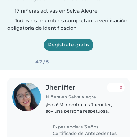
17 niñeras activas en Selva Alegre
Todos los miembros completan la verificación
obligatoria de identificación
Regístrate gratis
4.7 / 5
Jheniffer
2
Niñera en Selva Alegre
¡Hola! Mi nombre es Jheniffer,
soy una persona respetuosa,
amable, puedo ayudar a que los
niños aprendan y tengan
Experiencia: > 3 años
hábitos responsables y
Certificado de Antecedentes
beneficiosos para su vida y