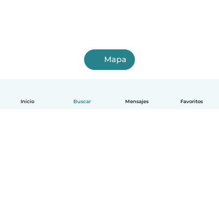
Mapa
Inicio
Buscar
Mensajes
Favoritos
Español
Cómo funciona
Ayuda
Términos y Privacidad
Precios
Datos de la empresa