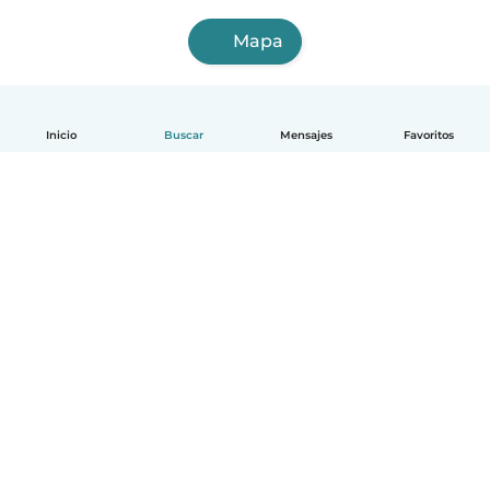
Mapa
Inicio
Buscar
Mensajes
Favoritos
Español
Cómo funciona
Ayuda
Términos y Privacidad
Precios
Datos de la empresa
Babysits para Empresas
Normas de la comunidad