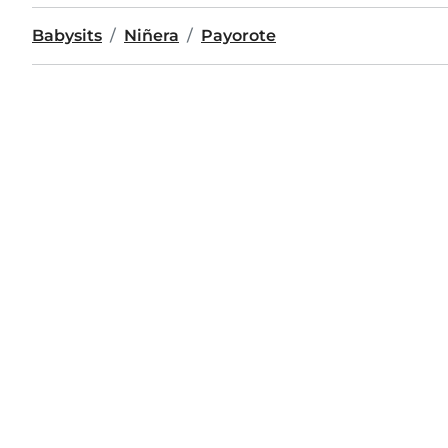
Babysits
Niñera
Payorote