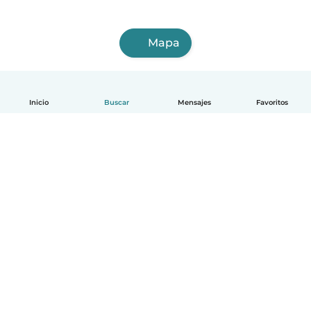
Mapa
Inicio
Buscar
Mensajes
Favoritos
Español
Cómo funciona
Ayuda
Términos y Privacidad
Precios
Datos de la empresa
Babysits para Empresas
Normas de la comunidad