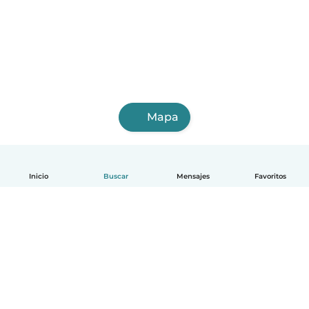
Mapa
Inicio
Buscar
Mensajes
Favoritos
Español
Cómo funciona
Ayuda
Términos y Privacidad