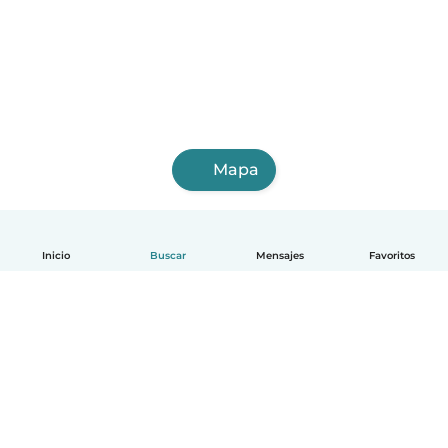
Mapa
Inicio
Buscar
Mensajes
Favoritos
Español
Cómo funciona
Ayuda
Términos y Privacidad